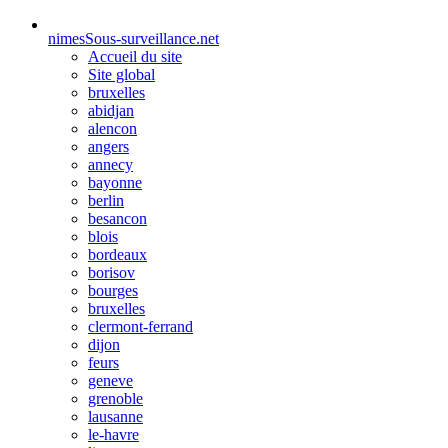
nimes
Sous-surveillance.net
Accueil du site
Site global
bruxelles
abidjan
alencon
angers
annecy
bayonne
berlin
besancon
blois
bordeaux
borisov
bourges
bruxelles
clermont-ferrand
dijon
feurs
geneve
grenoble
lausanne
le-havre