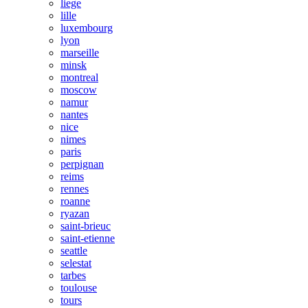
liege
lille
luxembourg
lyon
marseille
minsk
montreal
moscow
namur
nantes
nice
nimes
paris
perpignan
reims
rennes
roanne
ryazan
saint-brieuc
saint-etienne
seattle
selestat
tarbes
toulouse
tours