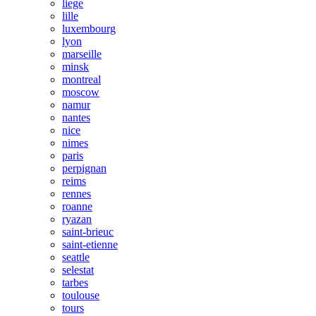
liege
lille
luxembourg
lyon
marseille
minsk
montreal
moscow
namur
nantes
nice
nimes
paris
perpignan
reims
rennes
roanne
ryazan
saint-brieuc
saint-etienne
seattle
selestat
tarbes
toulouse
tours