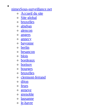
nimes
Sous-surveillance.net
Accueil du site
Site global
bruxelles
abidjan
alencon
angers
annecy
bayonne
berlin
besancon
blois
bordeaux
borisov
bourges
bruxelles
clermont-ferrand
dijon
feurs
geneve
grenoble
lausanne
le-havre