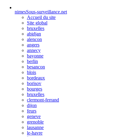
nimes
Sous-surveillance.net
Accueil du site
Site global
bruxelles
abidjan
alencon
angers
annecy
bayonne
berlin
besancon
blois
bordeaux
borisov
bourges
bruxelles
clermont-ferrand
dijon
feurs
geneve
grenoble
lausanne
le-havre