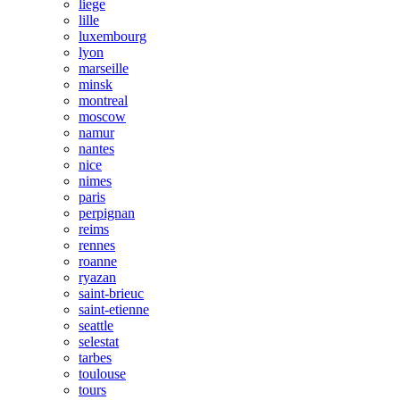
liege
lille
luxembourg
lyon
marseille
minsk
montreal
moscow
namur
nantes
nice
nimes
paris
perpignan
reims
rennes
roanne
ryazan
saint-brieuc
saint-etienne
seattle
selestat
tarbes
toulouse
tours