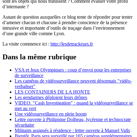
sont les objets qui nous trahissent ? Comment évaluer votre profil
d’internaute ?
Autant de question auxquelles ce blog tente de répondre pour tenter
d’amener chacun et chacune à prendre conscience de la présence
intrusive et importante d’outils de traçage dans l’environnement
d’une grande ville comme Lyon.
La visite commence ici :
http://lesdetrackeurs.fr
Dans la même rubrique
VSA et Jeux Olympiques : coup d’envoi pour les entreprises
de surveillance
Les caméras de vidéosurveillance peuvent désormais "vidéo-
verbaliser"
LES CONTAINERS DE LA HONTE
Les gendarmes déploient leurs drônes
VIDEO. "Cash Investigation" : quand la vidéosurveillance se
met au vert
Une vidéosurveillance en plein boom
Lettre ouverte à Philippine Dolbeau, lycéenne et technocrate
sécuritaire
Militants assignés à résidence : lettre ouverte à Manuel Valls
Bientôt, Paris sera surveillé par 165 caméras supplémentaires