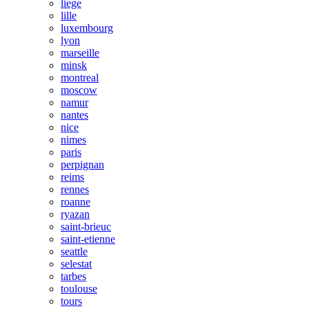
liege
lille
luxembourg
lyon
marseille
minsk
montreal
moscow
namur
nantes
nice
nimes
paris
perpignan
reims
rennes
roanne
ryazan
saint-brieuc
saint-etienne
seattle
selestat
tarbes
toulouse
tours