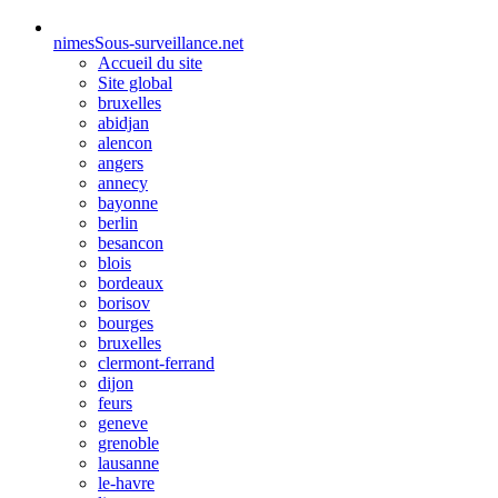
nimes
Sous-surveillance.net
Accueil du site
Site global
bruxelles
abidjan
alencon
angers
annecy
bayonne
berlin
besancon
blois
bordeaux
borisov
bourges
bruxelles
clermont-ferrand
dijon
feurs
geneve
grenoble
lausanne
le-havre