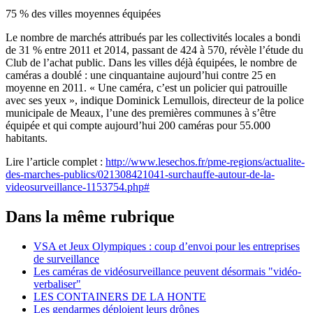
75 % des villes moyennes équipées
Le nombre de marchés attribués par les collectivités locales a bondi
de 31 % entre 2011 et 2014, passant de 424 à 570, révèle l’étude du
Club de l’achat public. Dans les villes déjà équipées, le nombre de
caméras a doublé : une cinquantaine aujourd’hui contre 25 en
moyenne en 2011. « Une caméra, c’est un policier qui patrouille
avec ses yeux », indique Dominick Lemullois, directeur de la police
municipale de Meaux, l’une des premières communes à s’être
équipée et qui compte aujourd’hui 200 caméras pour 55.000
habitants.
Lire l’article complet :
http://www.lesechos.fr/pme-regions/actualite-
des-marches-publics/021308421041-surchauffe-autour-de-la-
videosurveillance-1153754.php#
Dans la même rubrique
VSA et Jeux Olympiques : coup d’envoi pour les entreprises
de surveillance
Les caméras de vidéosurveillance peuvent désormais "vidéo-
verbaliser"
LES CONTAINERS DE LA HONTE
Les gendarmes déploient leurs drônes