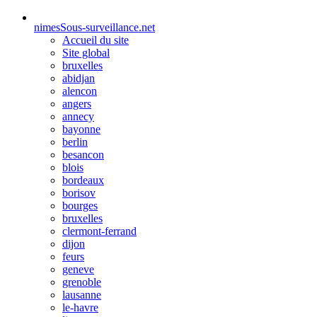
nimes
Sous-surveillance.net
Accueil du site
Site global
bruxelles
abidjan
alencon
angers
annecy
bayonne
berlin
besancon
blois
bordeaux
borisov
bourges
bruxelles
clermont-ferrand
dijon
feurs
geneve
grenoble
lausanne
le-havre