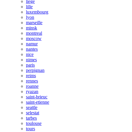
liege
lille
luxembourg
lyon
marseille
minsk
montreal
moscow
namur
nantes
nice
nimes
paris
perpignan
reims
rennes
roanne
ryazan
saint-brieuc
saint-etienne
seattle
selestat
tarbes
toulouse
tours