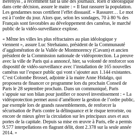
Berenyss , a récemment fait la une des journaux. Rien d’idéologique
dans cette décision, assure le maire : « Il faut rassurer la population.
Les gendarmes nous certifient l’effet dissuasif. » Rassurer… Le mot
est à l’ordre du jour. Alors que, selon les sondages, 70 à 80 % des
Français sont favorables au développement des caméras, le marché
public de la vidéo-surveillance explose.
« Même les villes les plus réfractaires au plan idéologique y
viennent », assure Luc Strehaiano, président de la Communauté
d’agglomération de la Vallée de Montmorency (Cavam) et ancien
président de la Commission nationale de vidéoprotection. La preuve
avec la ville de Paris qui a annoncé, hier, sa volonté de renforcer son
dispositif de vidéo-surveillance avec l’installation de 165 nouvelles
caméras sur l’espace public qui vont s’ajouter aux 1.144 existantes.
C’est Colombe Brossel, adjointe à la maire Anne Hidalgo, qui
proposera de financer ce programme lors du prochain Conseil de
Paris le 28 septembre prochain. Dans un communiqué, Paris
s’appuie sur son bilan pour justifier ce nouvel investissement : « La
vidéoprotection permet aussi d’améliorer la gestion de l’ordre public,
par exemple lors de grands rassemblements, de renforcer la
sécurisation de Paris contre la délinquance et le risque terroriste, ou
encore de mieux gérer la circulation sur les principaux axes et aux
portes de la capitale. Depuis sa mise en œuvre à Paris, elle a permis
9.577 interpellations en flagrant délit, dont 2.378 sur la seule année
2014. »