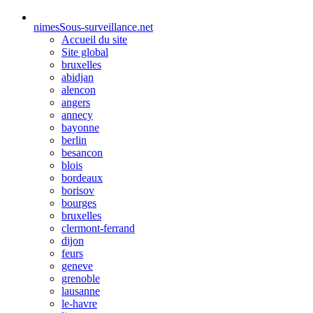
nimes
Sous-surveillance.net
Accueil du site
Site global
bruxelles
abidjan
alencon
angers
annecy
bayonne
berlin
besancon
blois
bordeaux
borisov
bourges
bruxelles
clermont-ferrand
dijon
feurs
geneve
grenoble
lausanne
le-havre