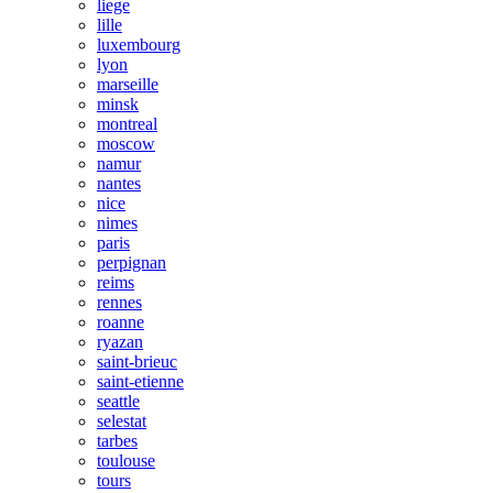
liege
lille
luxembourg
lyon
marseille
minsk
montreal
moscow
namur
nantes
nice
nimes
paris
perpignan
reims
rennes
roanne
ryazan
saint-brieuc
saint-etienne
seattle
selestat
tarbes
toulouse
tours