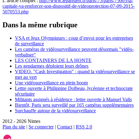
L’article complet :
http://www.leparisien.fr/paris-75/paris-75005/la-
capitale-va-renforcer-son-dispositif-de-videoprotection-07-09-2015-
5070553.php
Dans la même rubrique
VSA et Jeux Olympiques : coup d’envoi pour les entreprises
de surveillance
Les caméras de vidéosurveillance peuvent désormais "vidéo-
verbaliser"
LES CONTAINERS DE LA HONTE
Les gendarmes déploient leurs drônes
VIDEO. "Cash Investigation" : quand la vidéosurveillance se
met au vert
Une vidéosurveillance en plein boom
Lettre ouverte à Philippine Dolbeau, lycéenne et technocrate
sécuritaire
Militants assignés à résidence : lettre ouverte à Manuel Valls
Bientôt, Paris sera surveillé par 165 caméras supplémentaires
Surchauffe autour de la vidéosurveillance
2012 - 2026 Nimes
Plan du site
|
Se connecter
|
Contact
|
RSS 2.0