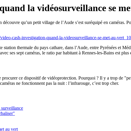
uand la vidéosurveillance se me
on découvre qu’un petit village de l’Aude s’est suréquipé en caméras. Po
me/video-cash-investigation-quand-la-videosurveillance-se-met-au-vert_
e station thermale du pays cathare, dans l’Aude, entre Pyrénées et Médit
vec ses sept caméras, le ratio par habitant à Rennes-les-Bains est plus é
ocurer ce dispositif de vidéoprotection. Pourquoi ? Il y a trop de "pel
méras ne fonctionnent pas la nuit : l’infrarouge, c’est trop cher.
 surveillance
baliser"
et au vert