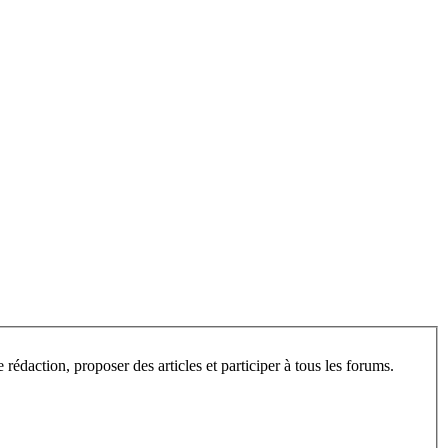
L’espace privé de ce site est ouvert aux visiteurs, après inscription. Une fois enregistré, vous pourrez consulter les articles en cours de rédaction, proposer des articles et participer à tous les forums.