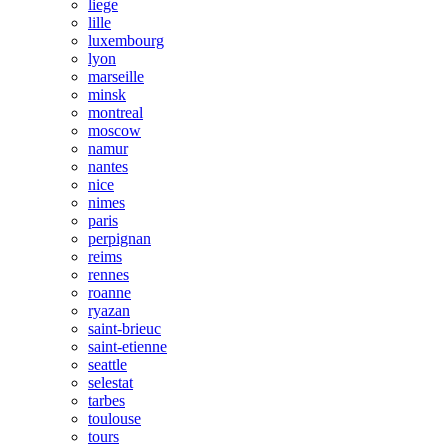
liege
lille
luxembourg
lyon
marseille
minsk
montreal
moscow
namur
nantes
nice
nimes
paris
perpignan
reims
rennes
roanne
ryazan
saint-brieuc
saint-etienne
seattle
selestat
tarbes
toulouse
tours