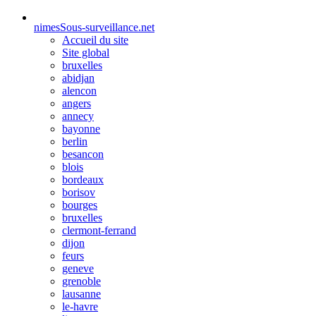
nimes
Sous-surveillance.net
Accueil du site
Site global
bruxelles
abidjan
alencon
angers
annecy
bayonne
berlin
besancon
blois
bordeaux
borisov
bourges
bruxelles
clermont-ferrand
dijon
feurs
geneve
grenoble
lausanne
le-havre