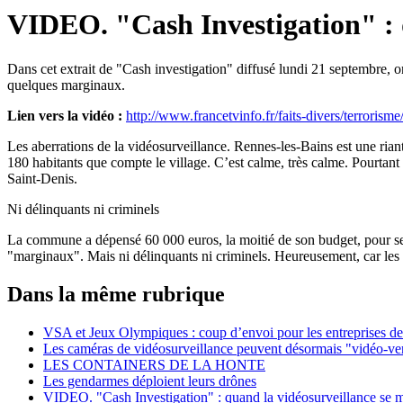
VIDEO. "Cash Investigation" : q
Dans cet extrait de "Cash investigation" diffusé lundi 21 septembre, 
quelques marginaux.
Lien vers la vidéo :
http://www.francetvinfo.fr/faits-divers/terroris
Les aberrations de la vidéosurveillance. Rennes-les-Bains est une riant
180 habitants que compte le village. C’est calme, très calme. Pourtant a
Saint-Denis.
Ni délinquants ni criminels
La commune a dépensé 60 000 euros, la moitié de son budget, pour se pr
"marginaux". Mais ni délinquants ni criminels. Heureusement, car les ca
Dans la même rubrique
VSA et Jeux Olympiques : coup d’envoi pour les entreprises de
Les caméras de vidéosurveillance peuvent désormais "vidéo-ver
LES CONTAINERS DE LA HONTE
Les gendarmes déploient leurs drônes
VIDEO. "Cash Investigation" : quand la vidéosurveillance se m